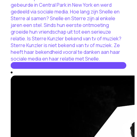
gebeurde in Central Park in New York en werd
gedeeld via sociale media. Hoe lang zijn Snelle en
Sterre al samen? Snelle en Sterre zijn al enkele
jaren een stel. Sinds hun eerste ontmoeting
groeide hun vriendschap uit tot een serieuze
relatie. Is Sterre Kunzler bekend van tv of muziek?
Sterre Kunzler is niet bekend van tv of muziek. Ze
heeft haar bekendheid vooral te danken aan haar
sociale media en haar relatie met Snelle.
Lees hier