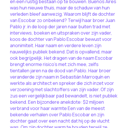
en een rustig bestaan op te bouwen. Buenos Aires
was hun nieuwe thuis, maar de schaduw van hun
verleden bleef aanwezig. Waarom blijft de dochter
van Escobar zo onbekend? Terwijl haar broer Juan
Pablo jr. in de loop der jaren naar buiten trad met
interviews, boeken en uitspraken over zijn vader,
koos de dochter van Pablo Escobar bewust voor
anonimiteit. Haar naam en verdere leven zijn
nauwelijks publiek bekend. Dat is opvallend, maar
ook begrijpelijk. Het dragen van de naam Escobar
brengt enorme risico's met zich mee, zelfs
tientallen jaren na de dood van Pablo. Haar broer
veranderde zijn naam in Sebastián Marroquín en
werkte als architect en spreker die zich inzet voor
verzoening met slachtoffers van zijn vader. Of zijn
zus een vergelijkbaar pad bewandelt, is niet publiek
bekend. Een bijzondere anekdote: $2 miljoen
verbrand voor haar warmte Een van de meest
bekende verhalen over Pablo Escobar en zijn
dochter gaat over een nacht dat hij op de vlucht
was. Om zijn dochter warm te houden terwijl ze