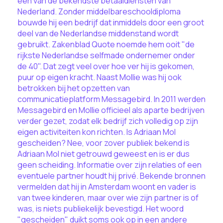
een van de bekendste betaaldiensten van
Nederland. Zonder middelbareschooldiploma
bouwde hij een bedrijf dat inmiddels door een groot
deel van de Nederlandse middenstand wordt
gebruikt. Zakenblad Quote noemde hem ooit "de
rijkste Nederlandse selfmade ondernemer onder
de 40". Dat zegt veel over hoe ver hij is gekomen,
puur op eigen kracht. Naast Mollie was hij ook
betrokken bij het opzetten van
communicatieplatform Messagebird. In 2011 werden
Messagebird en Mollie officieel als aparte bedrijven
verder gezet, zodat elk bedrijf zich volledig op zijn
eigen activiteiten kon richten. Is Adriaan Mol
gescheiden? Nee, voor zover publiek bekend is
Adriaan Mol niet getrouwd geweest en is er dus
geen scheiding. Informatie over zijn relaties of een
eventuele partner houdt hij privé. Bekende bronnen
vermelden dat hij in Amsterdam woont en vader is
van twee kinderen, maar over wie zijn partner is of
was, is niets publiekelijk bevestigd. Het woord
"gescheiden" duikt soms ook op in een andere