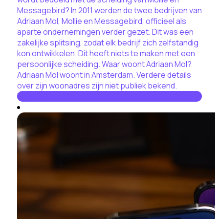
Messagebird? In 2011 werden de twee bedrijven van
Adriaan Mol, Mollie en Messagebird, officieel als
aparte ondernemingen verder gezet. Dit was een
zakelijke splitsing, zodat elk bedrijf zich zelfstandig
kon ontwikkelen. Dit heeft niets te maken met een
persoonlijke scheiding. Waar woont Adriaan Mol?
Adriaan Mol woont in Amsterdam. Verdere details
over zijn woonadres zijn niet publiek bekend.
Lees hier