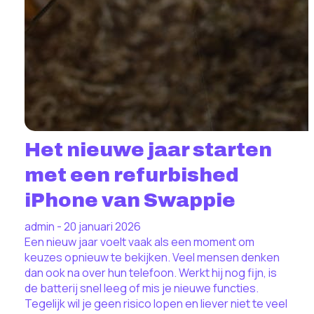
Het nieuwe jaar starten
met een refurbished
iPhone van Swappie
admin - 20 januari 2026
Een nieuw jaar voelt vaak als een moment om
keuzes opnieuw te bekijken. Veel mensen denken
dan ook na over hun telefoon. Werkt hij nog fijn, is
de batterij snel leeg of mis je nieuwe functies.
Tegelijk wil je geen risico lopen en liever niet te veel