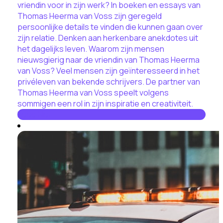
vriendin voor in zijn werk? In boeken en essays van
Thomas Heerma van Voss zijn geregeld
persoonlijke details te vinden die kunnen gaan over
zijn relatie. Denken aan herkenbare anekdotes uit
het dagelijks leven. Waarom zijn mensen
nieuwsgierig naar de vriendin van Thomas Heerma
van Voss? Veel mensen zijn geïnteresseerd in het
privéleven van bekende schrijvers. De partner van
Thomas Heerma van Voss speelt volgens
sommigen een rol in zijn inspiratie en creativiteit.
Lees hier