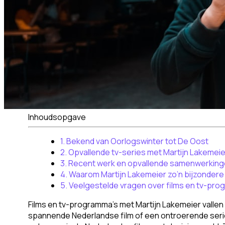
Inhoudsopgave
1. Bekend van Oorlogswinter tot De Oost
2. Opvallende tv-series met Martijn Lakemeie
3. Recent werk en opvallende samenwerkin
4. Waarom Martijn Lakemeier zo’n bijzondere 
5. Veelgestelde vragen over films en tv-pro
Films en tv-programma’s met Martijn Lakemeier vallen
spannende Nederlandse film of een ontroerende serie,