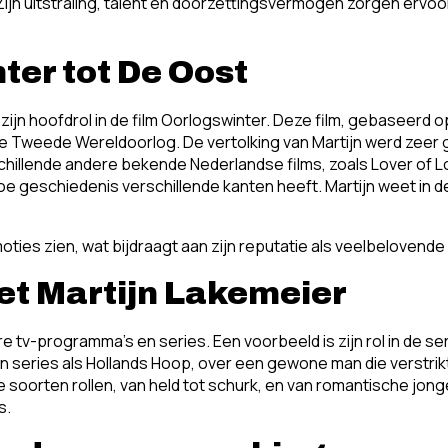
 Zijn uitstraling, talent en doorzettingsvermogen zorgen ervo
er tot De Oost
zijn hoofdrol in de film Oorlogswinter. Deze film, gebaseerd o
de Tweede Wereldoorlog. De vertolking van Martijn werd zeer 
erschillende andere bekende Nederlandse films, zoals Lover of L
 geschiedenis verschillende kanten heeft. Martijn weet in deze
moties zien, wat bijdraagt aan zijn reputatie als veelbelovende
et Martijn Lakemeier
e tv-programma’s en series. Een voorbeeld is zijn rol in de ser
series als Hollands Hoop, over een gewone man die verstrikt ra
e soorten rollen, van held tot schurk, en van romantische jon
s.