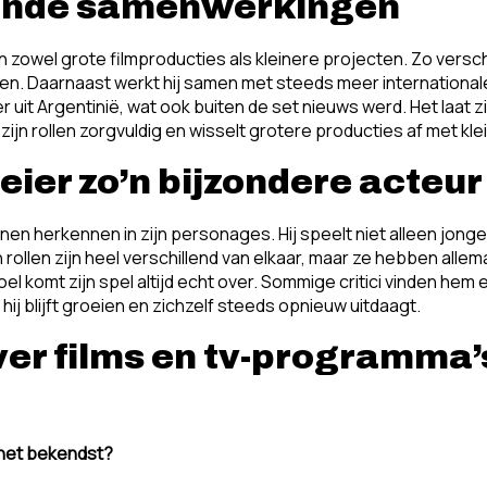
lende samenwerkingen
in zowel grote filmproducties als kleinere projecten. Zo versc
n. Daarnaast werkt hij samen met steeds meer international
 uit Argentinië, wat ook buiten de set nieuws werd. Het laat z
jn rollen zorgvuldig en wisselt grotere producties af met kle
er zo’n bijzondere acteur 
nen herkennen in zijn personages. Hij speelt niet alleen jong
ollen zijn heel verschillend van elkaar, maar ze hebben allema
evoel komt zijn spel altijd echt over. Sommige critici vinden h
hij blijft groeien en zichzelf steeds opnieuw uitdaagt.
er films en tv-programma’
 het bekendst?