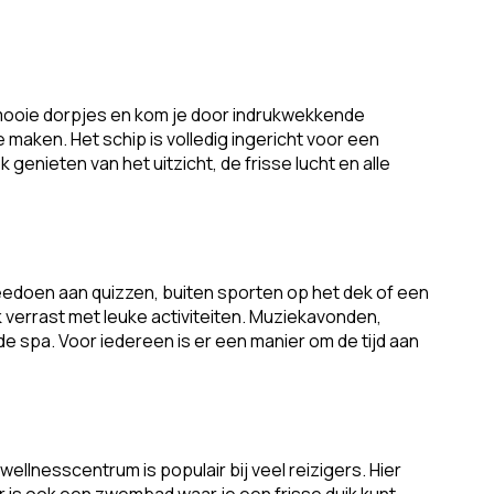
, mooie dorpjes en kom je door indrukwekkende
 maken. Het schip is volledig ingericht voor een
nieten van het uitzicht, de frisse lucht en alle
meedoen aan quizzen, buiten sporten op het dek of een
 verrast met leuke activiteiten. Muziekavonden,
e spa. Voor iedereen is er een manier om de tijd aan
ellnesscentrum is populair bij veel reizigers. Hier
 is ook een zwembad waar je een frisse duik kunt