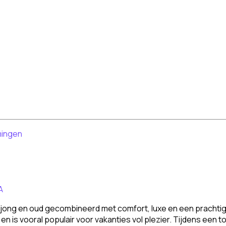
mingen
A
jong en oud gecombineerd met comfort, luxe en een prachtige 
en is vooral populair voor vakanties vol plezier. Tijdens een 