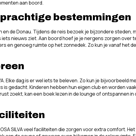
momenten aan boord.
s prachtige bestemmingen
ijn en de Donau. Tijdens de reis bezoek je bijzondere steden
iets nieuws ziet. Aan boord hoef je je nergens zorgen over te
 en genoeg ruimte op het zonnedek. Zo kun je vanaf het dek ge
ereen
. Elke dag is er wel iets te beleven. Zo kun je bijvoorbeeld 
ies is gedacht. Kinderen hebben hun eigen club en worden vaak
st zoekt, kan een boek lezen in de lounge of ontspannen in d
iliteiten
SA SILVA veel faciliteiten die zorgen voor extra comfort. Het w
k aan de sauna of gewoon even bijkomen in de relaxruimte. Er