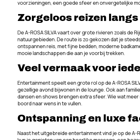
voorzieningen, een goede sfeer en onvergetelijke 
Zorgeloos reizen lang
De A-ROSA SILVA vaart over grote rivieren zoals de R
natuurgebieden. De route is zo gekozen dat je steeds 
ontspannen reis, met fijne bedden, moderne badkamers
mooie landschappen die aan je voorbij trekken.
Veel vermaak voor ied
Entertainment speelt een grote rol op de A-ROSA SILVA
gezellige avond bijwonen in de lounge. Ook aan famil
dansen en shows brengen extra sfeer. Wie wat meer ru
boord naar wens in te vullen.
Ontspanning en luxe fac
Naast het uitgebreide entertainment vind je op de A-RO
kun je genieten van een heerlijke massage, een bezoe