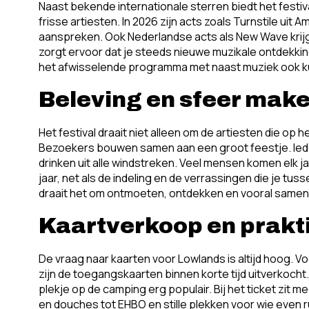
Naast bekende internationale sterren biedt het festi
frisse artiesten. In 2026 zijn acts zoals Turnstile uit
aanspreken. Ook Nederlandse acts als New Wave krijge
zorgt ervoor dat je steeds nieuwe muzikale ontdekkin
het afwisselende programma met naast muziek ook ku
Beleving en sfeer make
Het festival draait niet alleen om de artiesten die o
Bezoekers bouwen samen aan een groot feestje. Iede
drinken uit alle windstreken. Veel mensen komen elk ja
jaar, net als de indeling en de verrassingen die je tu
draait het om ontmoeten, ontdekken en vooral samen
Kaartverkoop en prakt
De vraag naar kaarten voor Lowlands is altijd hoog. Voor
zijn de toegangskaarten binnen korte tijd uitverkocht. D
plekje op de camping erg populair. Bij het ticket zit
en douches tot EHBO en stille plekken voor wie even ru