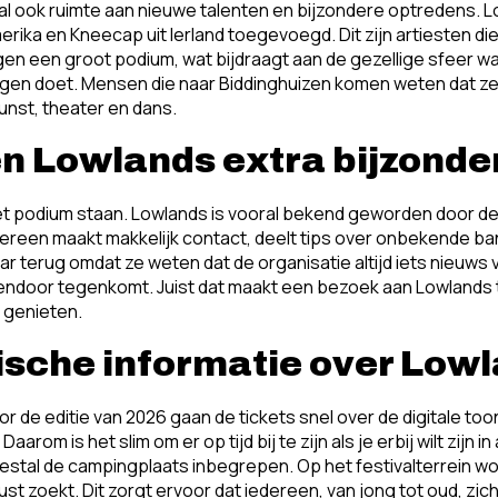
val ook ruimte aan nieuwe talenten en bijzondere optredens. 
 Amerika en Kneecap uit Ierland toegevoegd. Dit zijn artiesten 
n een groot podium, wat bijdraagt aan de gezellige sfeer wa
gen doet. Mensen die naar Biddinghuizen komen weten dat ze 
nst, theater en dans.
n Lowlands extra bijzonde
p het podium staan. Lowlands is vooral bekend geworden door de
reen maakt makkelijk contact, deelt tips over onbekende ban
ar terug omdat ze weten dat de organisatie altijd iets nieuws 
ssendoor tegenkomt. Juist dat maakt een bezoek aan Lowlands t
 genieten.
ische informatie over Low
 de editie van 2026 gaan de tickets snel over de digitale toonba
aarom is het slim om er op tijd bij te zijn als je erbij wilt zij
 meestal de campingplaats inbegrepen. Op het festivalterrein 
st zoekt. Dit zorgt ervoor dat iedereen, van jong tot oud, zic