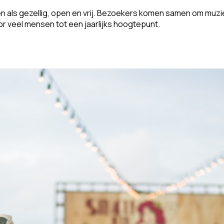
als gezellig, open en vrij. Bezoekers komen samen om muzie
or veel mensen tot een jaarlijks hoogtepunt.