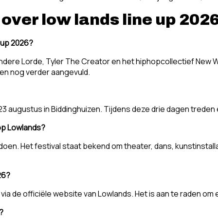
over low lands line up 202
e up 2026?
ndere Lorde, Tyler The Creator en het hiphopcollectief New 
sten nog verder aangevuld.
 augustus in Biddinghuizen. Tijdens deze drie dagen treden er
 op Lowlands?
doen. Het festival staat bekend om theater, dans, kunstinstal
26?
via de officiële website van Lowlands. Het is aan te raden om 
?