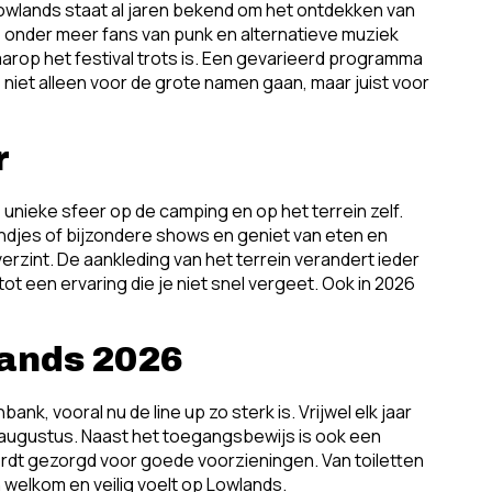
Lowlands staat al jaren bekend om het ontdekken van
die onder meer fans van punk en alternatieve muziek
arop het festival trots is. Een gevarieerd programma
niet alleen voor de grote namen gaan, maar juist voor
r
 unieke sfeer op de camping en op het terrein zelf.
djes of bijzondere shows en geniet van eten en
verzint. De aankleding van het terrein verandert ieder
ot een ervaring die je niet snel vergeet. Ook in 2026
lands 2026
nk, vooral nu de line up zo sterk is. Vrijwel elk jaar
n in augustus. Naast het toegangsbewijs is ook een
wordt gezorgd voor goede voorzieningen. Van toiletten
h welkom en veilig voelt op Lowlands.