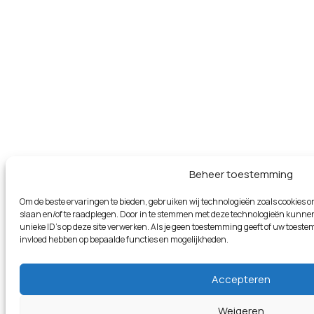
Beheer toestemming
Om de beste ervaringen te bieden, gebruiken wij technologieën zoals cookies om
slaan en/of te raadplegen. Door in te stemmen met deze technologieën kunnen
unieke ID's op deze site verwerken. Als je geen toestemming geeft of uw toeste
invloed hebben op bepaalde functies en mogelijkheden.
Accepteren
Weigeren