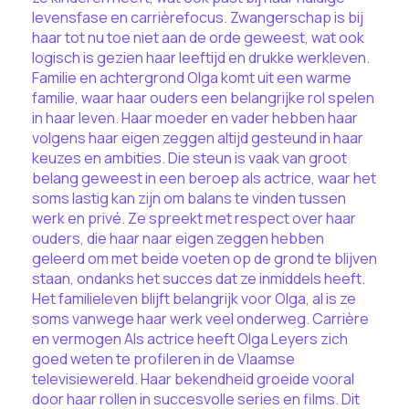
levensfase en carrièrefocus. Zwangerschap is bij
haar tot nu toe niet aan de orde geweest, wat ook
logisch is gezien haar leeftijd en drukke werkleven.
Familie en achtergrond Olga komt uit een warme
familie, waar haar ouders een belangrijke rol spelen
in haar leven. Haar moeder en vader hebben haar
volgens haar eigen zeggen altijd gesteund in haar
keuzes en ambities. Die steun is vaak van groot
belang geweest in een beroep als actrice, waar het
soms lastig kan zijn om balans te vinden tussen
werk en privé. Ze spreekt met respect over haar
ouders, die haar naar eigen zeggen hebben
geleerd om met beide voeten op de grond te blijven
staan, ondanks het succes dat ze inmiddels heeft.
Het familieleven blijft belangrijk voor Olga, al is ze
soms vanwege haar werk veel onderweg. Carrière
en vermogen Als actrice heeft Olga Leyers zich
goed weten te profileren in de Vlaamse
televisiewereld. Haar bekendheid groeide vooral
door haar rollen in succesvolle series en films. Dit