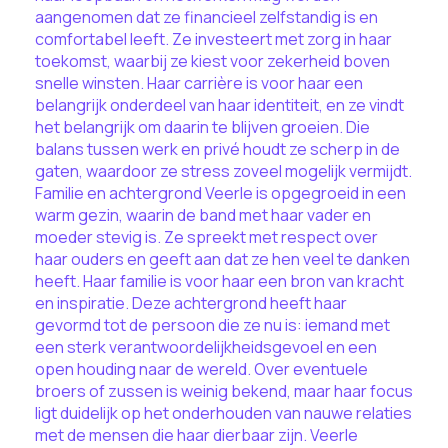
aangenomen dat ze financieel zelfstandig is en
comfortabel leeft. Ze investeert met zorg in haar
toekomst, waarbij ze kiest voor zekerheid boven
snelle winsten. Haar carrière is voor haar een
belangrijk onderdeel van haar identiteit, en ze vindt
het belangrijk om daarin te blijven groeien. Die
balans tussen werk en privé houdt ze scherp in de
gaten, waardoor ze stress zoveel mogelijk vermijdt.
Familie en achtergrond Veerle is opgegroeid in een
warm gezin, waarin de band met haar vader en
moeder stevig is. Ze spreekt met respect over
haar ouders en geeft aan dat ze hen veel te danken
heeft. Haar familie is voor haar een bron van kracht
en inspiratie. Deze achtergrond heeft haar
gevormd tot de persoon die ze nu is: iemand met
een sterk verantwoordelijkheidsgevoel en een
open houding naar de wereld. Over eventuele
broers of zussen is weinig bekend, maar haar focus
ligt duidelijk op het onderhouden van nauwe relaties
met de mensen die haar dierbaar zijn. Veerle