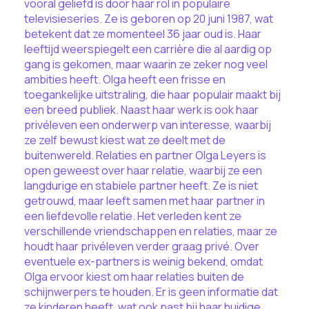
vooral geliefd is door haar rol in populaire
televisieseries. Ze is geboren op 20 juni 1987, wat
betekent dat ze momenteel 36 jaar oud is. Haar
leeftijd weerspiegelt een carrière die al aardig op
gang is gekomen, maar waarin ze zeker nog veel
ambities heeft. Olga heeft een frisse en
toegankelijke uitstraling, die haar populair maakt bij
een breed publiek. Naast haar werk is ook haar
privéleven een onderwerp van interesse, waarbij
ze zelf bewust kiest wat ze deelt met de
buitenwereld. Relaties en partner Olga Leyers is
open geweest over haar relatie, waarbij ze een
langdurige en stabiele partner heeft. Ze is niet
getrouwd, maar leeft samen met haar partner in
een liefdevolle relatie. Het verleden kent ze
verschillende vriendschappen en relaties, maar ze
houdt haar privéleven verder graag privé. Over
eventuele ex-partners is weinig bekend, omdat
Olga ervoor kiest om haar relaties buiten de
schijnwerpers te houden. Er is geen informatie dat
ze kinderen heeft, wat ook past bij haar huidige