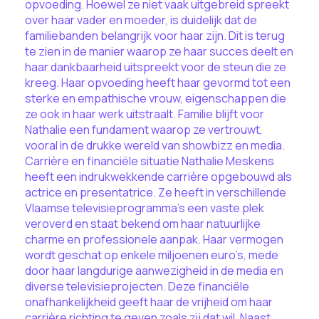
opvoeding. Hoewel ze niet vaak uitgebreid spreekt
over haar vader en moeder, is duidelijk dat de
familiebanden belangrijk voor haar zijn. Dit is terug
te zien in de manier waarop ze haar succes deelt en
haar dankbaarheid uitspreekt voor de steun die ze
kreeg. Haar opvoeding heeft haar gevormd tot een
sterke en empathische vrouw, eigenschappen die
ze ook in haar werk uitstraalt. Familie blijft voor
Nathalie een fundament waarop ze vertrouwt,
vooral in de drukke wereld van showbizz en media.
Carrière en financiële situatie Nathalie Meskens
heeft een indrukwekkende carrière opgebouwd als
actrice en presentatrice. Ze heeft in verschillende
Vlaamse televisieprogramma’s een vaste plek
veroverd en staat bekend om haar natuurlijke
charme en professionele aanpak. Haar vermogen
wordt geschat op enkele miljoenen euro’s, mede
door haar langdurige aanwezigheid in de media en
diverse televisieprojecten. Deze financiële
onafhankelijkheid geeft haar de vrijheid om haar
carrière richting te geven zoals zij dat wil. Naast