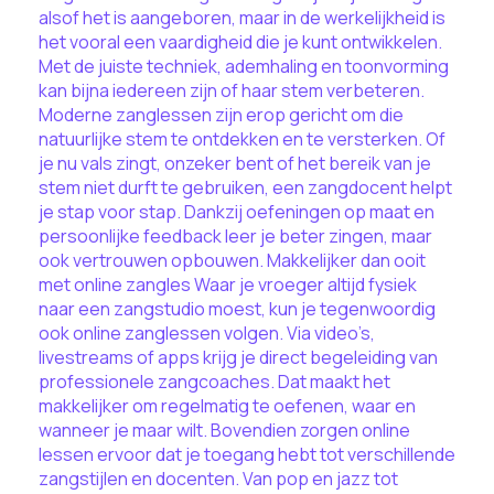
alsof het is aangeboren, maar in de werkelijkheid is
het vooral een vaardigheid die je kunt ontwikkelen.
Met de juiste techniek, ademhaling en toonvorming
kan bijna iedereen zijn of haar stem verbeteren.
Moderne zanglessen zijn erop gericht om die
natuurlijke stem te ontdekken en te versterken. Of
je nu vals zingt, onzeker bent of het bereik van je
stem niet durft te gebruiken, een zangdocent helpt
je stap voor stap. Dankzij oefeningen op maat en
persoonlijke feedback leer je beter zingen, maar
ook vertrouwen opbouwen. Makkelijker dan ooit
met online zangles Waar je vroeger altijd fysiek
naar een zangstudio moest, kun je tegenwoordig
ook online zanglessen volgen. Via video’s,
livestreams of apps krijg je direct begeleiding van
professionele zangcoaches. Dat maakt het
makkelijker om regelmatig te oefenen, waar en
wanneer je maar wilt. Bovendien zorgen online
lessen ervoor dat je toegang hebt tot verschillende
zangstijlen en docenten. Van pop en jazz tot