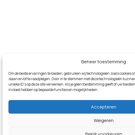
Beheer toestemming
Om de beste ervaringen te bieden, gebruiken wij technologieën zoals cookies om
slaan en/of te raadplegen. Door in te stemmen met deze technologieën kunnen
unieke ID's op deze site verwerken. Als je geen toestemming geeft of uw toeste
invloed hebben op bepaalde functies en mogelijkheden.
Accepteren
Weigeren
Bekijk voorkeuren